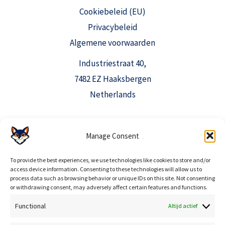
Cookiebeleid (EU)
Privacybeleid
Algemene voorwaarden
Industriestraat 40,
7482 EZ Haaksbergen
Netherlands
info@aioclicks.com
Manage Consent
+31 53 369 0520
To provide the best experiences, we use technologies like cookies to store and/or
access device information. Consenting to these technologies will allow us to
process data such as browsing behavior or unique IDs on this site. Not consenting
or withdrawing consent, may adversely affect certain features and functions.
Functional
Altijd actief