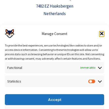
7482 EZ Haaksbergen
Netherlands
info@aioclicks.com
Manage Consent
+31 53 369 0520
To provide the best experiences, we use technologies like cookies to store and/or
access device information. Consenting to these technologies will allow us to
process data such as browsing behavior or unique IDs on this site. Not consenting
or withdrawing consent, may adversely affect certain features and functions.
Functional
Immer aktiv
Statistics
Statisti
Copyright © 2026 AIO Clicks
Accept