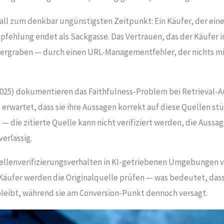
fall zum denkbar ungünstigsten Zeitpunkt: Ein Käufer, der ein
mpfehlung endet als Sackgasse. Das Vertrauen, das der Käufer 
ergraben — durch einen URL-Managementfehler, der nichts mit 
(2025) dokumentieren das Faithfulness-Problem bei Retrieval-
 erwartet, dass sie ihre Aussagen korrekt auf diese Quellen stü
 — die zitierte Quelle kann nicht verifiziert werden, die Auss
erlässig.
uellenverifizierungsverhalten in KI-getriebenen Umgebungen 
r Käufer werden die Originalquelle prüfen — was bedeutet, das
eibt, während sie am Conversion-Punkt dennoch versagt.