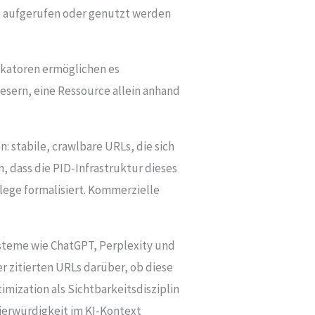
, aufgerufen oder genutzt werden
fikatoren ermöglichen es
sern, eine Ressource allein anhand
 stabile, crawlbare URLs, die sich
, dass die PID-Infrastruktur dieses
lege formalisiert. Kommerzielle
ysteme wie ChatGPT, Perplexity und
r zitierten URLs darüber, ob diese
mization als Sichtbarkeitsdisziplin
tierwürdigkeit im KI-Kontext