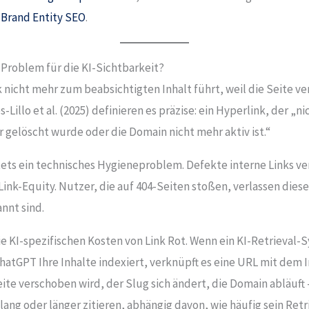
u
Brand Entity SEO
.
n Problem für die KI-Sichtbarkeit?
nk nicht mehr zum beabsichtigten Inhalt führt, weil die Seite
s-Lillo et al. (2025) definieren es präzise: ein Hyperlink, der 
r gelöscht wurde oder die Domain nicht mehr aktiv ist.“
stets ein technisches Hygieneproblem. Defekte interne Links 
ink-Equity. Nutzer, die auf 404-Seiten stoßen, verlassen diese
nnt sind.
e KI-spezifischen Kosten von Link Rot. Wenn ein KI-Retrieval-
hatGPT Ihre Inhalte indexiert, verknüpft es eine URL mit dem I
ite verschoben wird, der Slug sich ändert, die Domain abläuft
g oder länger zitieren, abhängig davon, wie häufig sein Retri