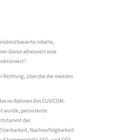
evidenzbasierte Inhalte,
iner davon adressiert eine
unktioniert?
r Richtung, über die die meisten
l, das im Rahmen des CUVICOM-
ht wurde, persistente
 entstammt der
Zitierbarkeit, Nachverfolgbarkeit
kt auf kommerzielle SEO- und GEO-