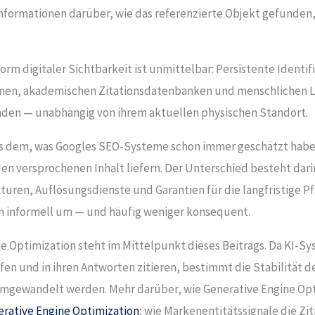
nformationen darüber, wie das referenzierte Objekt gefunden
Form digitaler Sichtbarkeit ist unmittelbar: Persistente Identi
men, akademischen Zitationsdatenbanken und menschlichen Le
 finden — unabhängig von ihrem aktuellen physischen Standort.
es dem, was Googles SEO-Systeme schon immer geschätzt haben:
en versprochenen Inhalt liefern. Der Unterschied besteht darin
ren, Auflösungsdienste und Garantien für die langfristige Pf
en informell um — und häufig weniger konsequent.
e Optimization steht im Mittelpunkt dieses Beitrags. Da KI-S
 und in ihren Antworten zitieren, bestimmt die Stabilität de
umgewandelt werden. Mehr darüber, wie Generative Engine Opti
rative Engine Optimization
; wie Markenentitätssignale die Zi