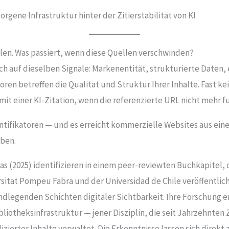
orgene Infrastruktur hinter der Zitierstabilität von KI
llen. Was passiert, wenn diese Quellen verschwinden?
ch auf dieselben Signale: Markenentität, strukturierte Daten, 
oren betreffen die Qualität und Struktur Ihrer Inhalte. Fast ke
it einer KI-Zitation, wenn die referenzierte URL nicht mehr f
entifikatoren — und es erreicht kommerzielle Websites aus eine
aben.
gas (2025) identifizieren in einem peer-reviewten Buchkapite
itat Pompeu Fabra und der Universidad de Chile veröffentlic
rundlegenden Schichten digitaler Sichtbarkeit. Ihre Forschung
liotheksinfrastruktur — jener Disziplin, die seit Jahrzehnten 
izierter Inhalte verwaltet. Die Erkenntnisse lassen sich dire