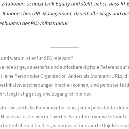
I-Zitationen, schützt Link-Equity und stellt sicher, dass K
Kanonisches URL-Management, dauerhafte Slugs und die 
echungen der PID-Infrastruktur.
r und warum ist er für SEO relevant?
ine eindeutige, dauerhafte und auflösbare digitale Referenz au
t, eine Person oder Organisation. Anders als Standard-URLs, d
i Inhaltsverschiebungen brechen können, sind persistente Iden
t langfristig gültig und zugänglich bleiben.
ren drei wesentliche Komponenten eines jeden persistenten Ident
 Namespace, der von definierten Autoritäten verwaltet wird), 
 betriebsbereit bleiben, wenn das referenzierte Objekt versc